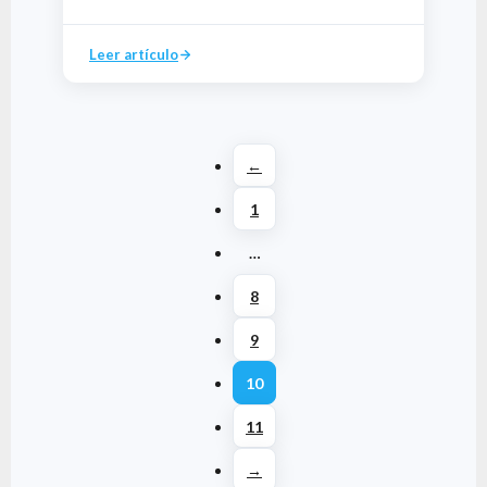
Leer artículo
←
1
…
8
9
10
11
→