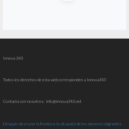
Innova 343
Todos los derechos de esta web corresponden a Innova343
C
ontacta con nosotros: info@innova343.net
Después de cruzar la frontera: la situación de los menores migrantes