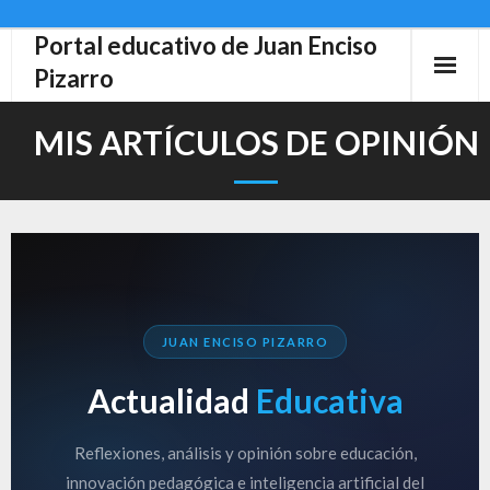
Portal educativo de Juan Enciso
Skip
to
Pizarro
content
MIS ARTÍCULOS DE OPINIÓN
JUAN ENCISO PIZARRO
Actualidad
Educativa
Reflexiones, análisis y opinión sobre educación,
innovación pedagógica e inteligencia artificial del