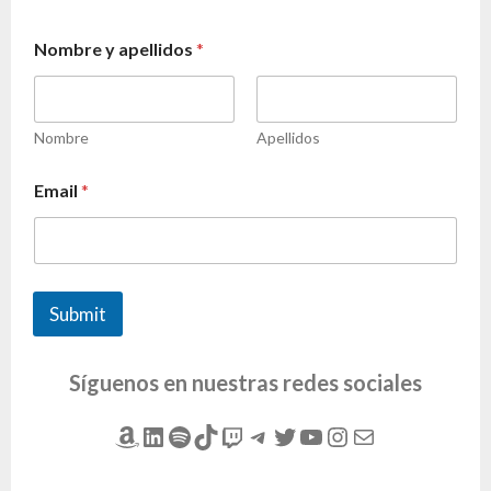
Nombre y apellidos
*
Nombre
Apellidos
Email
*
Submit
Síguenos en nuestras redes sociales
Amazon
LinkedIn
Spotify
TikTok
Twitch
Telegram
Twitter
YouTube
Instagram
Correo electrónico