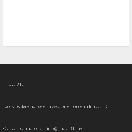
Innova 343
Todos los derechos de esta web corresponden a Innova343
C
ontacta con nosotros: info@innova343.net