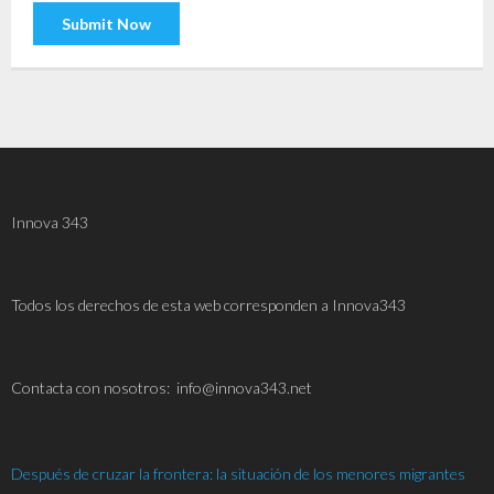
Innova 343
Todos los derechos de esta web corresponden a Innova343
C
ontacta con nosotros: info@innova343.net
Después de cruzar la frontera: la situación de los menores migrantes