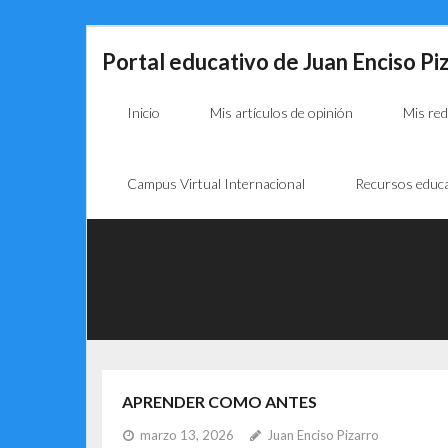
Skip
Portal educativo de Juan Enciso Pi
to
content
Inicio
Mis artículos de opinión
Mis red
Campus Virtual Internacional
Recursos educa
APRENDER COMO ANTES
marzo 13, 2026
Juan Enciso Pizarro