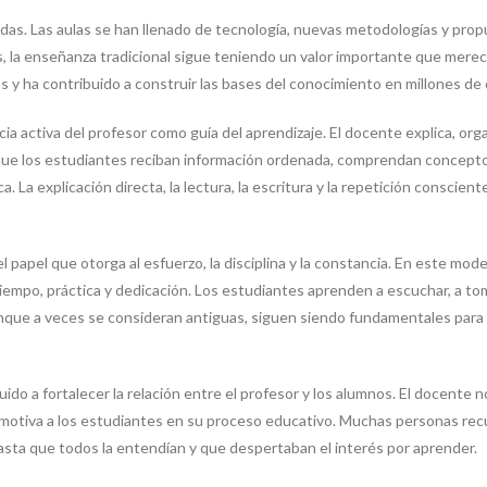
das. Las aulas se han llenado de tecnología, nuevas metodologías y pro
s, la enseñanza tradicional sigue teniendo un valor importante que mer
y ha contribuido a construir las bases del conocimiento en millones de
cia activa del profesor como guía del aprendizaje. El docente explica, o
que los estudiantes reciban información ordenada, comprendan concepto
a. La explicación directa, la lectura, la escritura y la repetición consci
l papel que otorga al esfuerzo, la disciplina y la constancia. En este mo
iempo, práctica y dedicación. Los estudiantes aprenden a escuchar, a to
aunque a veces se consideran antiguas, siguen siendo fundamentales para
ido a fortalecer la relación entre el profesor y los alumnos. El docente 
y motiva a los estudiantes en su proceso educativo. Muchas personas rec
hasta que todos la entendían y que despertaban el interés por aprender.