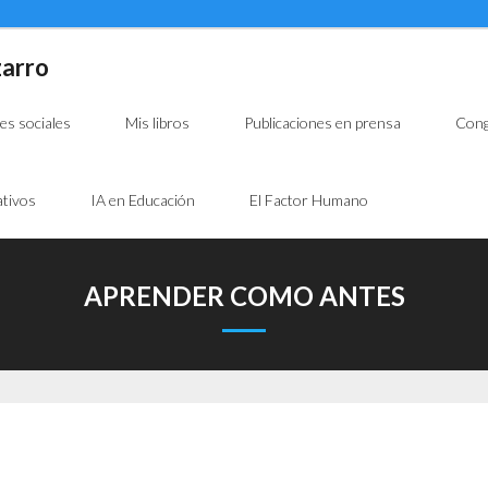
zarro
es sociales
Mis libros
Publicaciones en prensa
Cong
tivos
IA en Educación
El Factor Humano
APRENDER COMO ANTES